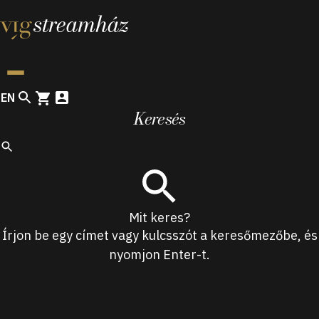
Continue to navigation
Continue to content
Continue to footer
EN
Keresés
Keresés
Mit keres?
Írjon be egy címet vagy kulcsszót a keresőmezőbe, és
nyomjon Enter-t.