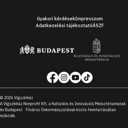
Lábléc
Gyakori kérdések
Impresszum
Adatkezelési tájékoztató
ÁSZF
Támogatóink
Social
media
oldalak
©
2026
Vígszínház
A Vígszínház Nonprofit Kft. a Kulturális és Innovációs Minisztériumának
és Budapest Főváros Önkormányzatának közös fenntartásában
működik.