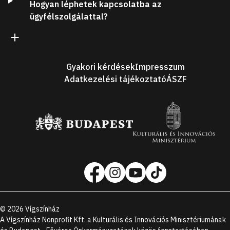
Hogyan léphetek kapcsolatba az
ügyfélszolgálattal?
Lábléc
Gyakori kérdések
Impresszum
Adatkezelési tájékoztató
ÁSZF
Támogatóink
Social
media
oldalak
©
2026
Vígszínház
A Vígszínház Nonprofit Kft. a Kulturális és Innovációs Minisztériumának