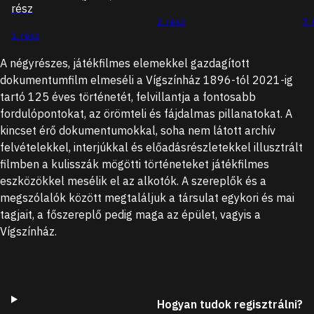
rész
3.
2. rész
1. rész
A négyrészes, játékfilmes elemekkel gazdagított
dokumentumfilm elmeséli a Vígszínház 1896-tól 2021-ig
tartó 125 éves történetét, felvillantja a fontosabb
fordulópontokat, az örömteli és fájdalmas pillanatokat. A
kincset érő dokumentumokkal, soha nem látott archív
felvételekkel, interjúkkal és előadásrészletekkel illusztrált
filmben a kulisszák mögötti történeteket játékfilmes
eszközökkel mesélik el az alkotók. A szereplők és a
megszólalók között megtaláljuk a társulat egykori és mai
tagjait, a főszereplő pedig maga az épület, vagyis a
Vígszínház.
Hogyan tudok regisztrálni?