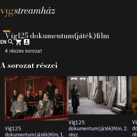
Continue to navigation
Continue to content
Continue to footer
Víg125 dokumentum(játék)film
EN
4 részes sorozat
A sorozat részei
V
Víg125
do
Víg125
dokumentum(játék)film, 2.
ré
dokumentum(játék)film, 1.
rész