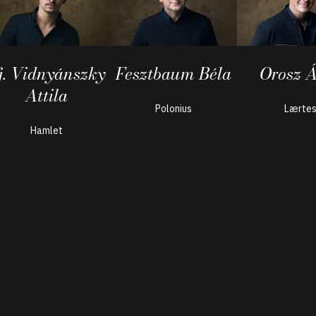
fj. Vidnyánszky
Fesztbaum Béla
Orosz 
Attila
Polonius
Lærte
Hamlet