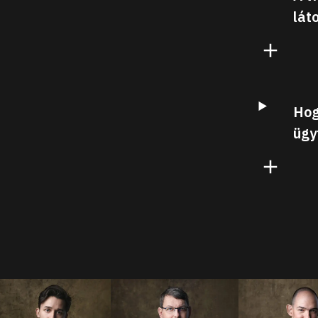
láto
Hog
ügy