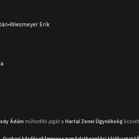
tán
Wiesmeyer Erik
•
ta
sdy Ádám
műfordító jogát a
Hartai Zenei Ügynökség
közvet
Gyakori kérdések
Impresszum
Adatkezelési tájékoztató