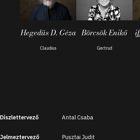
Börcsök Enikő
Hegedűs D. Géza
i
Gertrud
Claudius
Díszlettervező
Antal Csaba
Jelmeztervező
Pusztai Judit