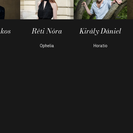
Ákos
Réti Nóra
Király Dániel
s
Ophelia
Horatio