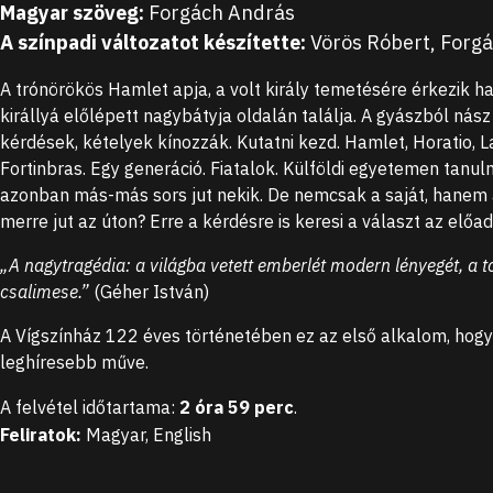
Magyar szöveg
:
Forgách András
A színpadi változatot készítette
:
Vörös Róbert
,
Forgá
A trónörökös Hamlet apja, a volt király temetésére érkezik ha
királlyá előlépett nagybátyja oldalán találja. A gyászból nász
kérdések, kételyek kínozzák. Kutatni kezd. Hamlet, Horatio, 
Fortinbras. Egy generáció. Fiatalok. Külföldi egyetemen tanul
azonban más-más sors jut nekik. De nemcsak a saját, hanem apá
merre jut az úton? Erre a kérdésre is keresi a választ az előad
„A nagytragédia: a világba vetett emberlét modern lényegét, a t
csalimese.”
(Géher István)
A Vígszínház 122 éves történetében ez az első alkalom, hog
leghíresebb műve.
A felvétel időtartama
:
2 óra 59 perc
.
Feliratok
:
Magyar
,
English