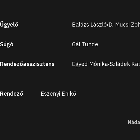
Ügyelő
Balázs László
D. Mucsi Zol
•
Súgó
Gál Tünde
Rendezőasszisztens
Egyed Mónika
Szládek Ka
•
Rendező
Eszenyi Enikő
Náda
Lábléc