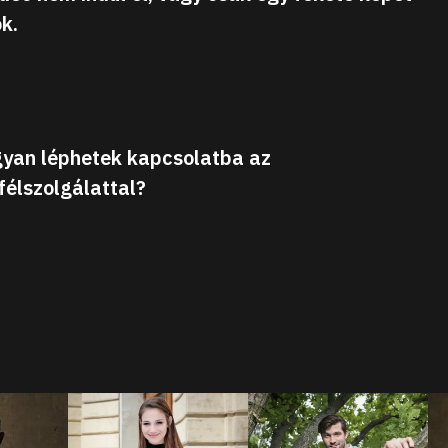
k.
yan léphetek kapcsolatba az
félszolgálattal?