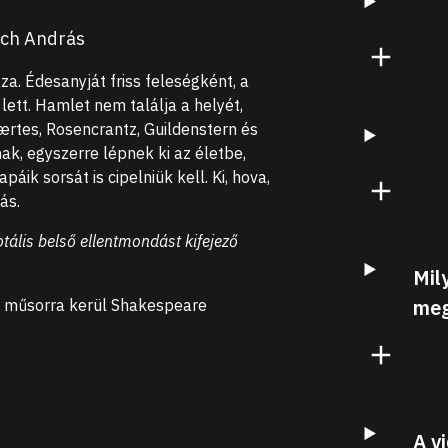
ch András
za. Édesanyját friss feleségként, a
 lett. Hamlet nem találja a helyét,
Lærtes, Rosencrantz, Guildenstern és
nak, egyszerre lépnek ki az életbe,
ik sorsát is cipelniük kell. Ki, hova,
ás.
otális belső ellentmondást kifejező
Mil
meg
y műsorra kerül Shakespeare
A v