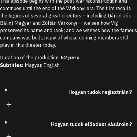
This episode begins with the post-war reconstruction and
continues until the end of the Várkonyi era. The film recalls
the figures of several great directors – including Dániel Jób,
Víg125 docudrama, Episode
Víg125 docudrama, Episode
V
Bálint Magyar and Zoltán Várkonyi –; we see how Víg
1
2
3
preserved its name and rank; and we witness how the famous
Part 1
Part 2
Pa
company was built, many of whose defining members still
play in this theater today.
Duration of the production
:
52 perc
.
Subtitles
:
Magyar
,
English
Hogyan tudok regisztrálni?
Hogyan tudok előadást vásárolni?