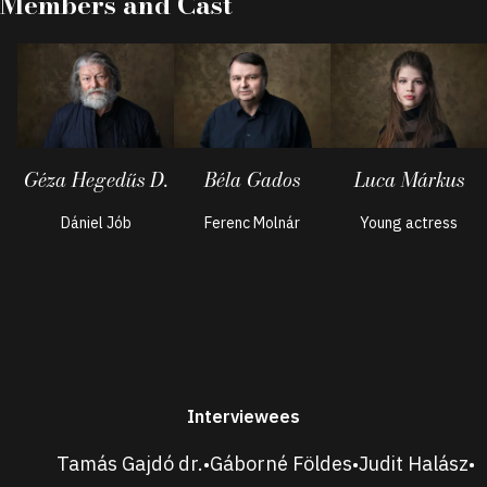
Members and Cast
Géza Hegedűs D.
Béla Gados
Luca Márkus
Dániel Jób
Ferenc Molnár
Young actress
Interviewees
Tamás Gajdó dr.
Gáborné Földes
Judit Halász
•
•
•