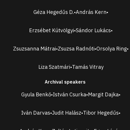
Géza Hegedűs D.
András Kern
•
•
Erzsébet Kútvölgyi
Sándor Lukács
•
•
Zsuzsanna Mátrai
Zsuzsa Radnóti
Orsolya Ring
•
•
•
Liza Szatmári
Tamás Vitray
•
Archival speakers
Gyula Benkő
István Csurka
Margit Dajka
•
•
•
Iván Darvas
Judit Halász
Tibor Hegedűs
•
•
•