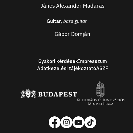
János Alexander Madaras
Guitar
,
bass guitar
Gábor Domján
Footer
Gyakori kérdések
Impresszum
Adatkezelési tájékoztató
ÁSZF
Our
Sponsors
Social
media