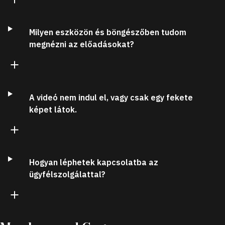
Milyen eszközön és böngészőben tudom
megnézni az előadásokat?
A videó nem indul el, vagy csak egy fekete
képet látok.
Hogyan léphetek kapcsolatba az
ügyfélszolgálattal?