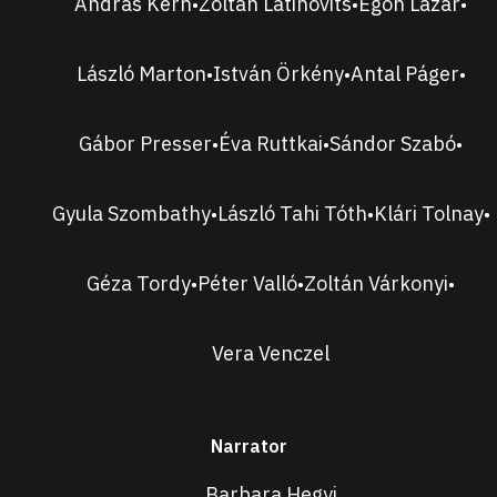
András Kern
Zoltán Latinovits
Egon Lázár
•
•
•
László Marton
István Örkény
Antal Páger
•
•
•
Gábor Presser
Éva Ruttkai
Sándor Szabó
•
•
•
Gyula Szombathy
László Tahi Tóth
Klári Tolnay
•
•
•
Géza Tordy
Péter Valló
Zoltán Várkonyi
•
•
•
Vera Venczel
Narrator
Barbara Hegyi