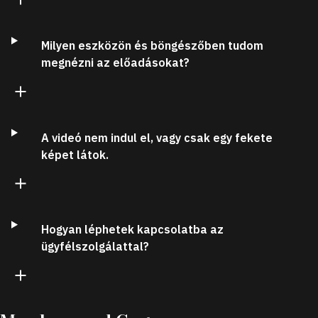
Milyen eszközön és böngészőben tudom
megnézni az előadásokat?
A videó nem indul el, vagy csak egy fekete
képet látok.
Hogyan léphetek kapcsolatba az
ügyfélszolgálattal?