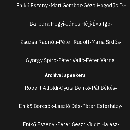
Enikő Eszenyi
Mari Gombár
Géza Hegedűs D.
•
•
•
Barbara Hegyi
János Héjj
Éva Igó
•
•
•
Zsuzsa Radnóti
Péter Rudolf
Mária Siklós
•
•
•
György Spiró
Péter Valló
Péter Várnai
•
•
Archival speakers
Róbert Alföldi
Gyula Benkő
Pál Békés
•
•
•
Enikő Börcsök
László Dés
Péter Esterházy
•
•
•
Enikő Eszenyi
Péter Geszti
Judit Halász
•
•
•