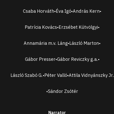
Csaba Horváth
Éva Igó
András Kern
•
•
•
Patrícia Kovács
Erzsébet Kútvölgyi
•
•
Annamária m.v. Láng
László Marton
•
•
Gábor Presser
Gábor Reviczky
g.a.
•
•
László Szabó G.
Péter Valló
Attila Vidnyánszky Jr.
•
•
Sándor Zsótér
•
Narrator