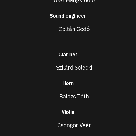
G&G Hangstúdió
Sound engineer
Zoltán Godó
Clarinet
Szilárd Solecki
Horn
Balázs Tóth
Violin
Csongor Veér