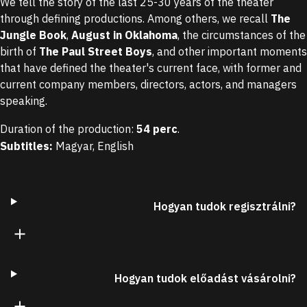
We tell the story of the last 25-30 years of the theater
through defining productions. Among others, we recall
The
Jungle Book
,
August in Oklahoma
, the circumstances of the
Víg125 docudrama, Episode
Víg125 docudrama, Episode
V
birth of
The Paul Street Boys
, and other important moments
1
2
3
that have defined the theater's current face, with former and
Part 1
Part 2
Pa
current company members, directors, actors, and managers
speaking.
Duration of the production
:
54 perc
.
Subtitles
:
Magyar
,
English
Hogyan tudok regisztrálni?
Hogyan tudok előadást vásárolni?