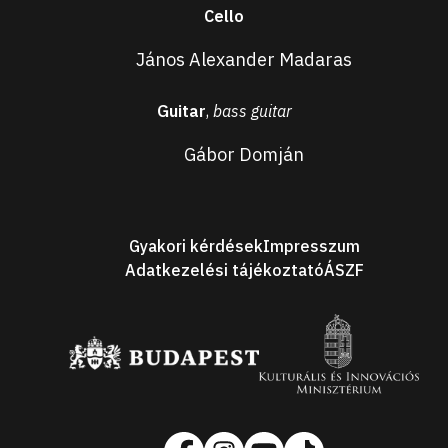
Cello
János Alexander Madaras
Guitar
,
bass guitar
Gábor Domján
Footer
Gyakori kérdések
Impresszum
Adatkezelési tájékoztató
ÁSZF
Our
Sponsors
Social